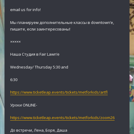
email us for info!
Мы планируем дополнительные классы в downtown’e,
пишите, если заинтересованы!
×××××
Наша Студия в Fair Lawn’e
Wednesday/ Thursday 5:30 and
6:30
https://www.ticketleap.events/tickets/metforkids/artfl
Уроки ONLINE-
https://www.ticketleap.events/tickets/metforkids/zoom26
До встречи, Лена, Боря, Даша